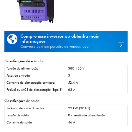
Compre esse inversor ou obtenha mais
informações
Converse com um parceiro de vendas local
Classificações de entrada
Tensão de alimentação
380-480 V
Fases de entrada
3
Corrente de alimentação contínua
52,4 A
Fusível ou MCB de alimentação (Tipo B)
63 A
Classificações de saída
Potência de saída do motor
22 kW (30 HP)
Tensão de saída
0 - Tensão de alimentação
Corrente de saída
46 A