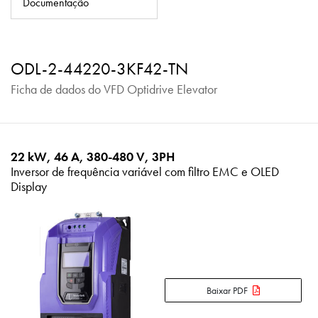
Documentação
Política de Privacidade
Mapa do site
ODL-2-44220-3KF42-TN
iSource
Logar
Ficha de dados do VFD Optidrive Elevator
22 kW, 46 A, 380-480 V, 3PH
Inversor de frequência variável com filtro EMC e OLED
Display
Baixar PDF