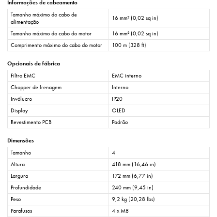
Informações de cabeamento
Tamanho máximo do cabo de
16 mm² (0,02 sq in)
alimentação
Tamanho máximo do cabo do motor
16 mm² (0,02 sq in)
Comprimento máximo do cabo do motor
100 m (328 ft)
Opcionais de fábrica
Filtro EMC
EMC interno
Chopper de frenagem
Interno
Invólucro
IP20
Display
OLED
Revestimento PCB
Padrão
Dimensões
Tamanho
4
Altura
418 mm (16,46 in)
Largura
172 mm (6,77 in)
Profundidade
240 mm (9,45 in)
Peso
9,2 kg (20,28 lbs)
Parafusos
4 x M8