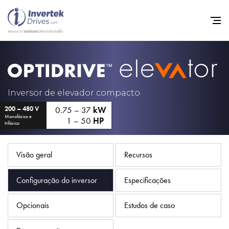
Início
Inversores de frequência va
Inversor de elevador compacto
0.75 – 37
kW
200 – 480 V
Suporte
Monofásico e
1 – 50
HP
trifásico
Sustentabilidade
Notícias
Visão geral
Recursos
Carreiras
Configuração do inversor
Especificações
Sobre
Opcionais
Estudos de caso
Contato