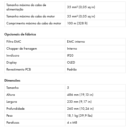
Tamanho máximo do cabo de
35 mm² (0,05 sq in)
alimentação
Tamanho máximo do cabo do motor
35 mm² (0,05 sq in)
Comprimento máximo do cabo do motor
100 m (328 ft)
Opcionais de fábrica
Filtro EMC
EMC interno
Chopper de frenagem
Interno
Invólucro
IP20
Display
OLED
Revestimento PCB
Padrão
Dimensões
Tamanho
5
Altura
486 mm (19,13 in)
Largura
233 mm (9,17 in)
Profundidade
260 mm (10,24 in)
Peso
18,1 kg (39,9 lbs)
Parafusos
4 x M8