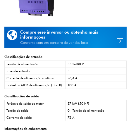
Compre esse inversor ou obtenha mais
informações
Converse com um parceiro de vendas local
Classificações de entrada
Tensão de alimentação
380-480 V
Fases de entrada
3
Corrente de alimentação contínua
76,4 A
Fusível ou MCB de alimentação (Tipo B)
100 A
Classificações de saída
Potência de saída do motor
37 kW (50 HP)
Tensão de saída
0 - Tensão de alimentação
Corrente de saída
72 A
Informações de cabeamento