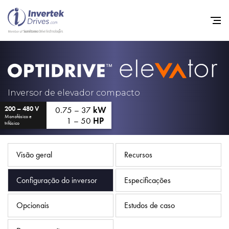
Início
Inversores de frequência va
Inversor de elevador compacto
0.75 – 37
kW
200 – 480 V
Suporte
Monofásico e
1 – 50
HP
trifásico
Sustentabilidade
Notícias
Visão geral
Recursos
Carreiras
Configuração do inversor
Especificações
Sobre
Opcionais
Estudos de caso
Contato