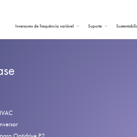
Inversores de frequência variável
Suporte
Sustentabil
Início
Inversores de frequê
ase
Suporte
Sustentabilidade
Notícias
Carreiras
 HVAC
Sobre
nversor
Contato
 para Optidrive P2