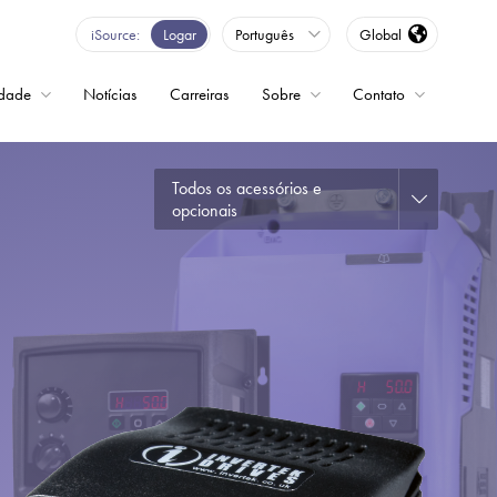
iSource
Logar
Português
Global
idade
Notícias
Carreiras
Sobre
Contato
Todos os acessórios e
ncia variável
opcionais