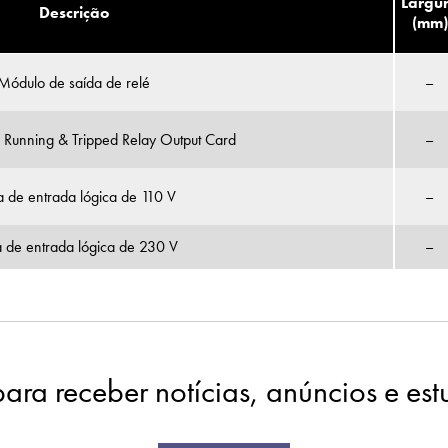
Largu
Descrição
(mm)
Módulo de saída de relé
–
Running & Tripped Relay Output Card
–
a de entrada lógica de 110 V
–
a de entrada lógica de 230 V
–
para receber notícias, anúncios e es