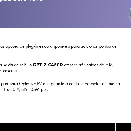
Política de Privacida
Mapa do site
iSource
Logar
ias opções de plug-in estão disponíveis para adicionar pontos de
ma saída de relé, o
OPT-2-CASCD
oferece três saídas de relé,
m cascata
ug-in para Optidrive P2 que permite o controle do motor em malha
TTL de 5 V, até 4.096 ppr.