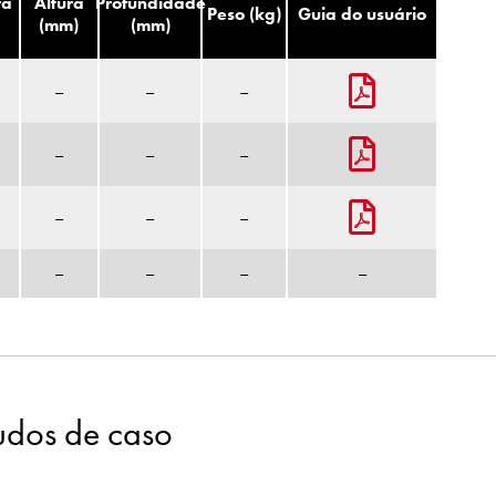
ra
Altura
Profundidade
Peso (kg)
Guia do usuário
(mm)
(mm)
–
–
–
–
–
–
–
–
–
–
–
–
–
tudos de caso