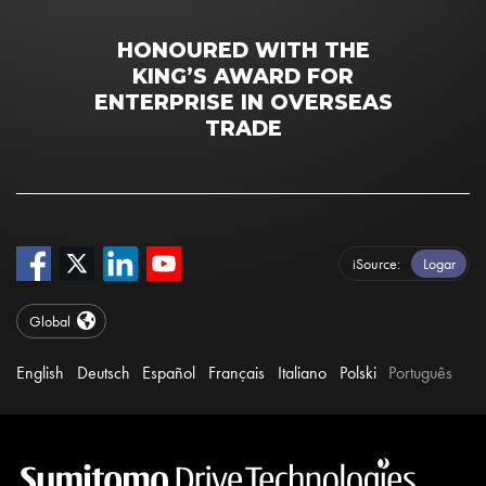
HONOURED WITH THE
KING’S AWARD FOR
ENTERPRISE IN OVERSEAS
TRADE
iSource
Logar
Global
English
Deutsch
Español
Français
Italiano
Polski
Português