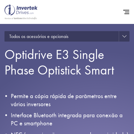
Todos os acessórios e opcionais
Início
Optidrive E3 Single
Inversores de frequência va
Suporte
Phase Optistick Smart
Sustentabilidade
Notícias
Permite a cópia rápida de parâmetros entre
Carreiras
vários inversores
Sobre
Interface Bluetooth integrada para conexão a
PC e smartphone
Contato