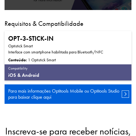
Requisitos & Compatibilidade
OPT-3-STICK-IN
Optistick Smart
Interface com smartphone habilitada para Bluetooth/NFC
Conteúdo:
1 Optistick Smart
Compatibility
iOS & Android
Para mais informações
Optitools Mobile ou Optitools Studio
para baixar clique aqui
Inscreva-se para receber notícias,