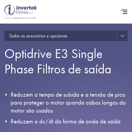
Todos os acessórios e opcionais
Início
Optidrive E3 Single
Inversores de frequência va
Suporte
Phase Filtros de saída
Sustentabilidade
Notícias
Reduzem o tempo de subida e a tensão de pico
Carreiras
para proteger o motor quando cabos longos do
motor são usados.
Sobre
Reduzem o dv/dt da forma de onda de saída
Contato