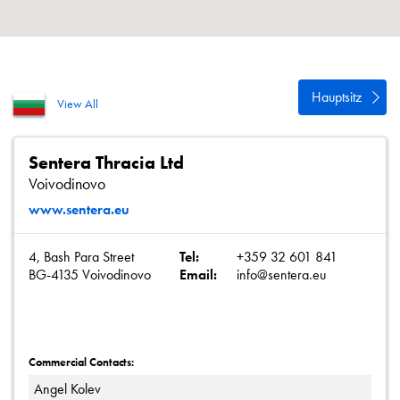
Datenschutzrichtlinie
Sitemap
iSource
Einloggen
Hauptsitz
View All
Sentera Thracia Ltd
Voivodinovo
www.sentera.eu
4, Bash Para Street
Tel:
+359 32 601 841
BG-4135 Voivodinovo
Email:
info@sentera.eu
Commercial Contacts:
Angel Kolev