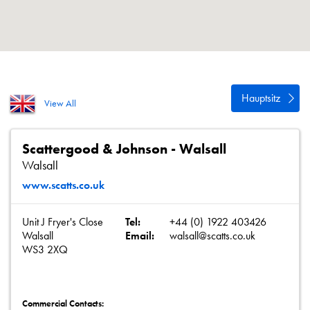
Datenschutzrichtlinie
Sitemap
iSource
Einloggen
Hauptsitz
View All
Scattergood & Johnson - Walsall
Walsall
www.scatts.co.uk
Unit J Fryer's Close
Tel:
+44 (0) 1922 403426
Walsall
Email:
walsall@scatts.co.uk
WS3 2XQ
Commercial Contacts: