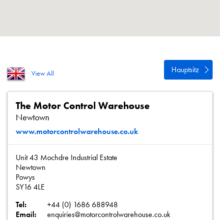
Datenschutzrichtlinie
Sitemap
iSource
Einloggen
Hauptsitz
View All
The Motor Control Warehouse
Newtown
www.motorcontrolwarehouse.co.uk
Unit 43 Mochdre Industrial Estate
Newtown
Powys
SY16 4LE
Tel:
+44 (0) 1686 688948
Email:
enquiries@motorcontrolwarehouse.co.uk