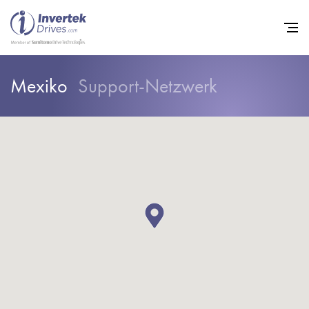
Mexiko
Support-Netzwerk
Startseite
Frequenzumrichter
Support
Nachhaltigkeit
News
Karriere
Unternehmen
Kontakt