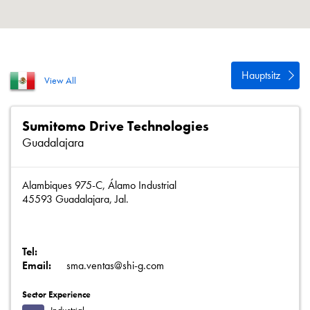
Datenschutzrichtlinie
Sitemap
iSource
Einloggen
Hauptsitz
View All
Sumitomo Drive Technologies
Guadalajara
Alambiques 975-C, Álamo Industrial
45593 Guadalajara, Jal.
Tel:
Email:
sma.ventas@shi-g.com
Sector Experience