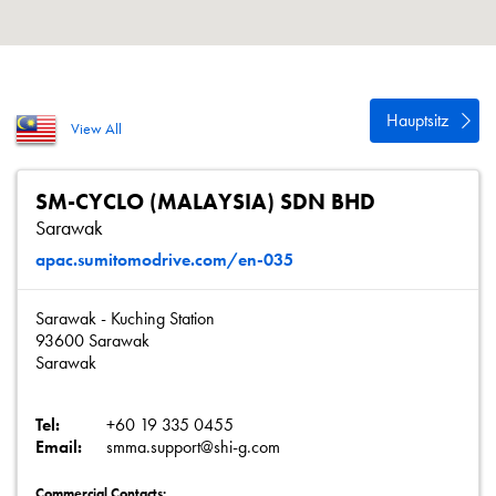
Datenschutzrichtlinie
Sitemap
iSource
Einloggen
Hauptsitz
View All
SM-CYCLO (MALAYSIA) SDN BHD
Sarawak
apac.sumitomodrive.com/en-035
Sarawak - Kuching Station
93600 Sarawak
Sarawak
Tel:
+60 19 335 0455
Email:
smma.support@shi-g.com
Commercial Contacts: