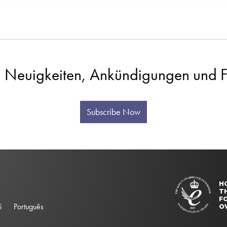
 Neuigkeiten, Ankündigungen und Fa
Subscribe Now
H
T
FO
i
Português
O