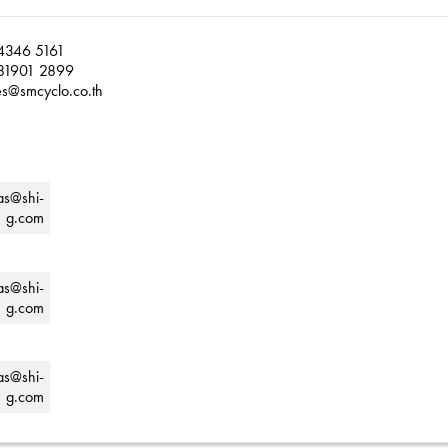
4346 5161
81901 2899
es@smcyclo.co.th
as@shi-
g.com
as@shi-
g.com
as@shi-
g.com