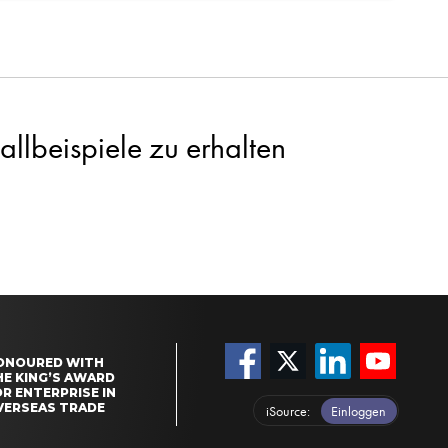
llbeispiele zu erhalten
ONOURED WITH
HE KING’S AWARD
R ENTERPRISE IN
VERSEAS TRADE
iSource
Einloggen