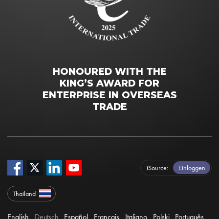
HONOURED WITH THE
KING’S AWARD FOR
ENTERPRISE IN OVERSEAS
TRADE
iSource
Einloggen
Thailand
English
Deutsch
Español
Français
Italiano
Polski
Português