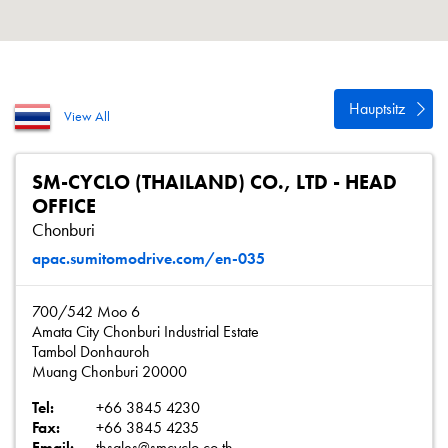
Datenschutzrichtlinie
Sitemap
iSource
Einloggen
Hauptsitz
View All
SM-CYCLO (THAILAND) CO., LTD - HEAD
OFFICE
Chonburi
apac.sumitomodrive.com/en-035
700/542 Moo 6
Amata City Chonburi Industrial Estate
Tambol Donhauroh
Muang Chonburi 20000
Tel:
+66 3845 4230
Fax:
+66 3845 4235
Email:
thsales@smcyclo.co.th