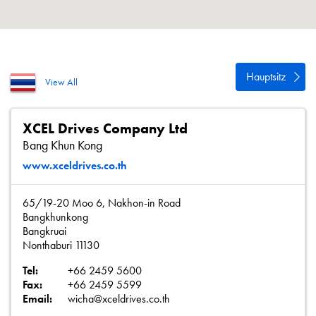
Datenschutzrichtlinie
Sitemap
iSource
Einloggen
Hauptsitz
View All
XCEL Drives Company Ltd
Bang Khun Kong
www.xceldrives.co.th
65/19-20 Moo 6, Nakhon-in Road
Bangkhunkong
Bangkruai
Nonthaburi 11130
Tel:
+66 2459 5600
Fax:
+66 2459 5599
Email:
wicha@xceldrives.co.th