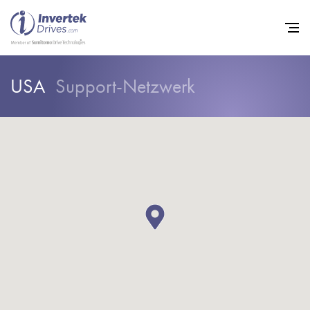
USA
Support-Netzwerk
Startseite
Frequenzumrichter
Support
Nachhaltigkeit
News
Karriere
Unternehmen
Kontakt