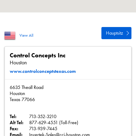
Datenschutzrichtlinie
Sitemap
iSource
Einloggen
Hauptsitz
View All
Control Concepts Inc
Houston
www.controlconceptstexas.com
6635 Theall Road
Houston
Texas 77066
Tel:
713-352-3210
Alt Tel:
877-629-4551 (Toll-Free)
Fax:
713-939-7445
Email:
Invertek-Sales@cci-houston.com