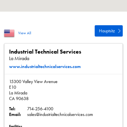
Datenschutzrichtlinie
Sitemap
iSource
Einloggen
Hauptsitz
View All
Industrial Technical Services
La Mirada
www.industrialtechnicalservices.com
15300 Valley View Avenue
E10
La Mirada
CA 90638
Tel:
714-256-4100
Email:
sales@industrialtechnicalservices.com
Facilities