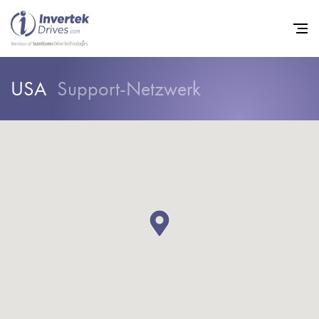
USA
Support-Netzwerk
Startseite
Frequenzumrichter
Support
Nachhaltigkeit
News
Karriere
Unternehmen
Kontakt