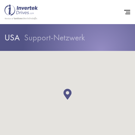
USA
Support-Netzwerk
Startseite
Frequenzumrichter
Support
Nachhaltigkeit
News
Karriere
Unternehmen
Kontakt