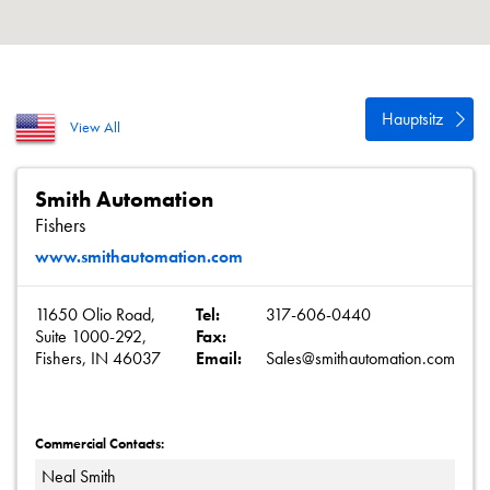
Datenschutzrichtlinie
Sitemap
iSource
Einloggen
Hauptsitz
View All
Smith Automation
Fishers
www.smithautomation.com
11650 Olio Road,
Tel:
317-606-0440
Suite 1000-292,
Fax:
Fishers, IN 46037
Email:
Sales@smithautomation.com
Commercial Contacts:
Neal Smith