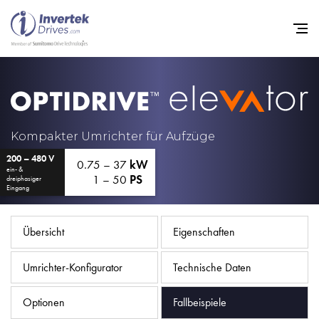
Startseite
Frequenzumrichter
Kompakter Umrichter für Aufzüge
Support
200 – 480 V
0.75 – 37
kW
ein- &
1 – 50
PS
dreiphasiger
Nachhaltigkeit
Eingang
News
Übersicht
Eigenschaften
Karriere
Unternehmen
Umrichter-Konfigurator
Technische Daten
Kontakt
Optionen
Fallbeispiele