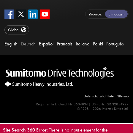
iSource
Einloggen
Global
English
Deutsch
Español
Français
Italiano
Polski
Português
Datenschutzrichtlinie
Sitemap
Registriert in England: Nr. 3504834 | USt-IdNr.: GB712854929
© 1998 – 2026 Invertek Drives Ltd.
Site Search 360 Error:
There is no input element for the