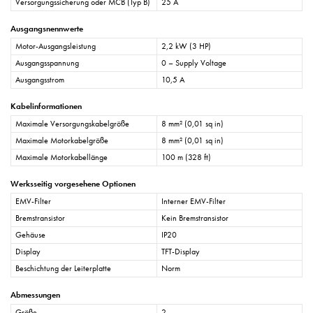
Versorgungssicherung oder MCB (Typ B)
25 A
Ausgangsnennwerte
Motor-Ausgangsleistung
2,2 kW (3 HP)
Ausgangsspannung
0 – Supply Voltage
Ausgangsstrom
10,5 A
Kabelinformationen
Maximale Versorgungskabelgröße
8 mm² (0,01 sq in)
Maximale Motorkabelgröße
8 mm² (0,01 sq in)
Maximale Motorkabellänge
100 m (328 ft)
Werksseitig vorgesehene Optionen
EMV-Filter
Interner EMV-Filter
Bremstransistor
Kein Bremstransistor
Gehäuse
IP20
Display
TFT-Display
Beschichtung der Leiterplatte
Norm
Abmessungen
Größe
2