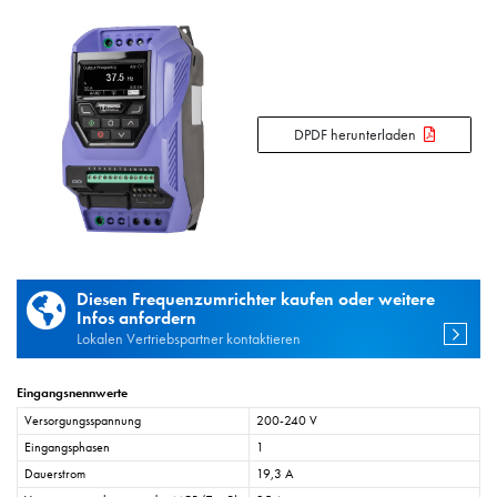
DPDF herunterladen
Diesen Frequenzumrichter kaufen oder weitere
Infos anfordern
Lokalen Vertriebspartner kontaktieren
Eingangsnennwerte
Versorgungsspannung
200-240 V
Eingangsphasen
1
Dauerstrom
19,3 A