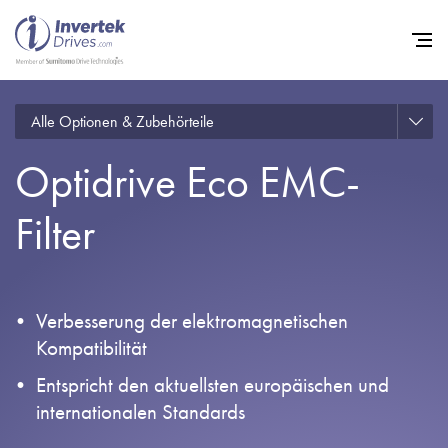
Alle Optionen & Zubehörteile
Startseite
Optidrive Eco EMC-
Frequenzumrichter
Support
Filter
Nachhaltigkeit
News
Verbesserung der elektromagnetischen
Karriere
Kompatibilität
Unternehmen
Entspricht den aktuellsten europäischen und
internationalen Standards
Kontakt