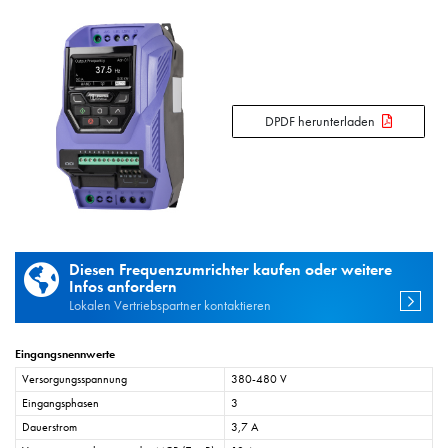
DPDF herunterladen
Diesen Frequenzumrichter kaufen oder weitere
Infos anfordern
Lokalen Vertriebspartner kontaktieren
Eingangsnennwerte
Versorgungsspannung
380-480 V
Eingangsphasen
3
Dauerstrom
3,7 A