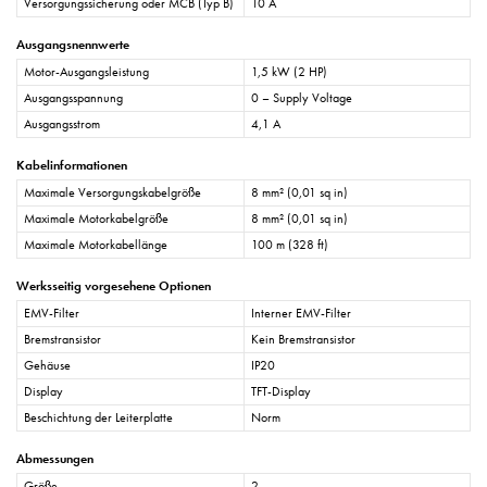
Versorgungssicherung oder MCB (Typ B)
10 A
Ausgangsnennwerte
Motor-Ausgangsleistung
1,5 kW (2 HP)
Ausgangsspannung
0 – Supply Voltage
Ausgangsstrom
4,1 A
Kabelinformationen
Maximale Versorgungskabelgröße
8 mm² (0,01 sq in)
Maximale Motorkabelgröße
8 mm² (0,01 sq in)
Maximale Motorkabellänge
100 m (328 ft)
Werksseitig vorgesehene Optionen
EMV-Filter
Interner EMV-Filter
Bremstransistor
Kein Bremstransistor
Gehäuse
IP20
Display
TFT-Display
Beschichtung der Leiterplatte
Norm
Abmessungen
Größe
2