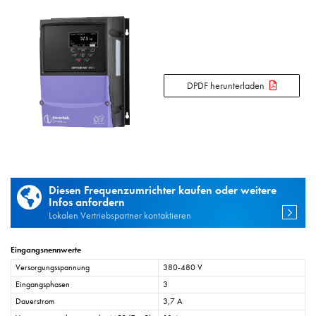
DPDF herunterladen
Diesen Frequenzumrichter kaufen oder weitere
Infos anfordern
Lokalen Vertriebspartner kontaktieren
Eingangsnennwerte
Versorgungsspannung
380-480 V
Eingangsphasen
3
Dauerstrom
3,7 A