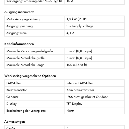
Versorgungssicherung oder MCB (Typ B)
10 A
Ausgangsnennwerte
Motor-Ausgangsleistung
1,5 kW (2 HP)
Ausgangsspannung
0 – Supply Voltage
Ausgangsstrom
4,1 A
Kabelinformationen
Maximale Versorgungskabelgröße
8 mm² (0,01 sq in)
Maximale Motorkabelgröße
8 mm² (0,01 sq in)
Maximale Motorkabellänge
100 m (328 ft)
Werksseitig vorgesehene Optionen
EMV-Filter
Interner EMV-Filter
Bremstransistor
Kein Bremstransistor
Gehäuse
IP66 nicht geschaltet Outdoor
Display
TFT-Display
Beschichtung der Leiterplatte
Norm
Abmessungen
Größe
2