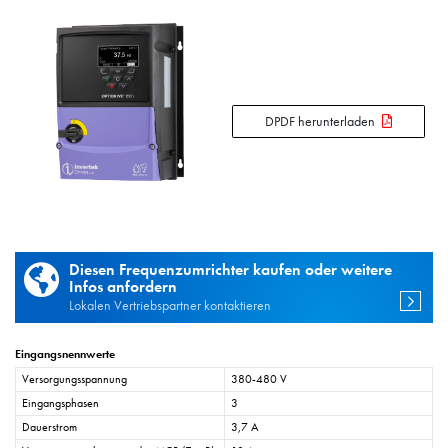
DPDF herunterladen
Diesen Frequenzumrichter kaufen oder weitere
Infos anfordern
Lokalen Vertriebspartner kontaktieren
Eingangsnennwerte
Versorgungsspannung
380-480 V
Eingangsphasen
3
Dauerstrom
3,7 A