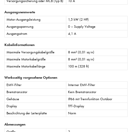
Versorgungssicherung oder MCB (Typ B)
10 A
Ausgangsnennwerte
Motor-Ausgangsleistung
1,5 kW (2 HP)
Ausgangsspannung
0 – Supply Voltage
Ausgangsstrom
4,1 A
Kabelinformationen
Maximale Versorgungskabelgröße
8 mm² (0,01 sq in)
Maximale Motorkabelgröße
8 mm² (0,01 sq in)
Maximale Motorkabellänge
100 m (328 ft)
Werksseitig vorgesehene Optionen
EMV-Filter
Interner EMV-Filter
Bremstransistor
Kein Bremstransistor
Gehäuse
IP66 mit Trennfunktion Outdoor
Display
TFT-Display
Beschichtung der Leiterplatte
Norm
Abmessungen
Größe
2