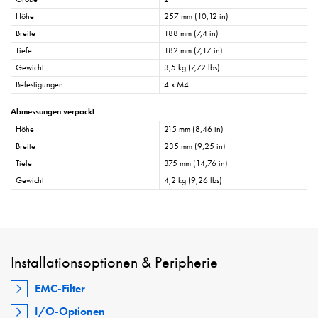
Höhe
257 mm (10,12 in)
Breite
188 mm (7,4 in)
Tiefe
182 mm (7,17 in)
Gewicht
3,5 kg (7,72 lbs)
Befestigungen
4 x M4
Abmessungen verpackt
Höhe
215 mm (8,46 in)
Breite
235 mm (9,25 in)
Tiefe
375 mm (14,76 in)
Gewicht
4,2 kg (9,26 lbs)
Installationsoptionen & Peripherie
EMC-Filter
I/O-Optionen