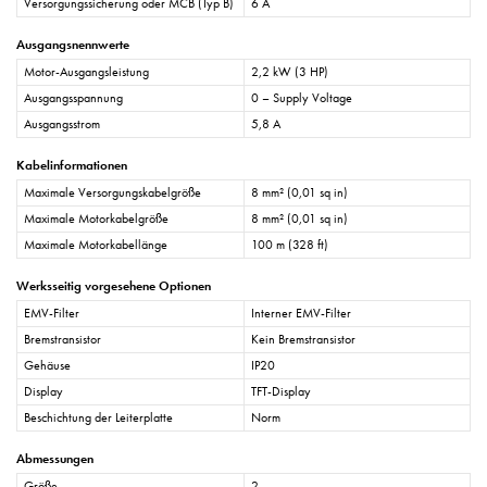
Versorgungssicherung oder MCB (Typ B)
6 A
Ausgangsnennwerte
Motor-Ausgangsleistung
2,2 kW (3 HP)
Ausgangsspannung
0 – Supply Voltage
Ausgangsstrom
5,8 A
Kabelinformationen
Maximale Versorgungskabelgröße
8 mm² (0,01 sq in)
Maximale Motorkabelgröße
8 mm² (0,01 sq in)
Maximale Motorkabellänge
100 m (328 ft)
Werksseitig vorgesehene Optionen
EMV-Filter
Interner EMV-Filter
Bremstransistor
Kein Bremstransistor
Gehäuse
IP20
Display
TFT-Display
Beschichtung der Leiterplatte
Norm
Abmessungen
Größe
2