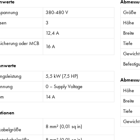
nwerte
Abmessu
spannung
380-480 V
Größe
sen
3
Höhe
12,4 A
Breite
sicherung oder MCB
Tiefe
16 A
Gewicht
Befestig
nnwerte
gsleistung
5,5 kW (7,5 HP)
Abmessu
annung
0 – Supply Voltage
Höhe
om
14 A
Breite
Tiefe
ationen
Gewicht
8 mm² (0,01 sq in)
kabelgröße
torkabelgröße
8 mm² (0,01 sq in)