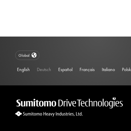
Global
English
Deutsch
Español
Français
Italiano
Polsk
Site Search 360 Error:
There is no input element for the searchBox.s