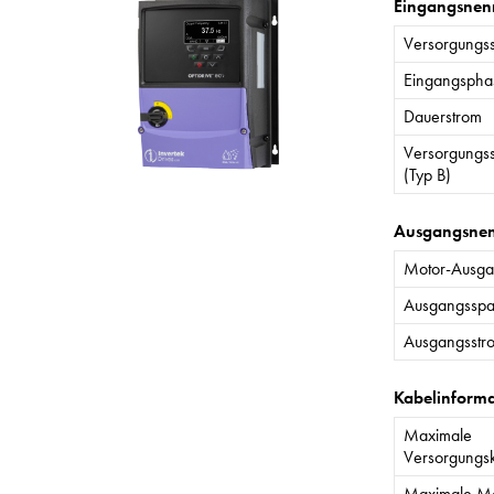
Eingangsnen
Versorgungs
Eingangspha
Dauerstrom
Versorgungs
(Typ B)
Ausgangsne
Motor-Ausgan
Ausgangssp
Ausgangsstr
Kabelinform
Maximale
Versorgungs
Maximale Mo