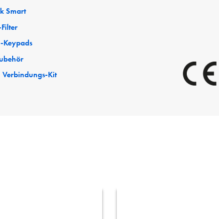
ck Smart
Filter
-Keypads
ubehör
 Verbindungs-Kit