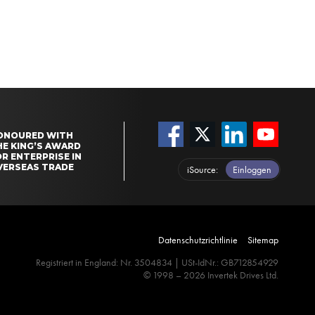
ONOURED WITH
HE KING’S AWARD
R ENTERPRISE IN
VERSEAS TRADE
iSource
Einloggen
Datenschutzrichtlinie
Sitemap
Registriert in England: Nr. 3504834 | USt-IdNr.: GB712854929
© 1998 – 2026 Invertek Drives Ltd.