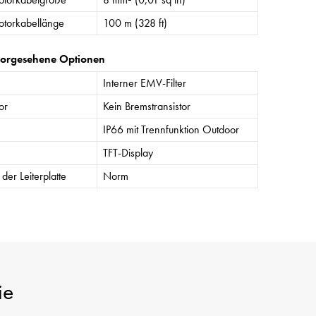
torkabellänge
100 m (328 ft)
vorgesehene Optionen
Interner EMV-Filter
or
Kein Bremstransistor
IP66 mit Trennfunktion Outdoor
TFT-Display
der Leiterplatte
Norm
ie