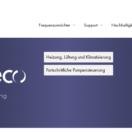
Frequenzumrichter
Support
Nachhaltigk
Startseite
Frequenzumrichter
Heizung, Lüftung und Klimatisierung
Support
Fortschrittliche Pumpensteuerung
Nachhaltigkeit
News
ung
Karriere
Unternehmen
Kontakt