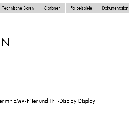
Datenschutzrichtlinie
Technische Daten
Optionen
Fallbeispiele
Dokumentation
Sitemap
iSource
Einlogge
MN
r mit EMV-Filter und TFT-Display Display