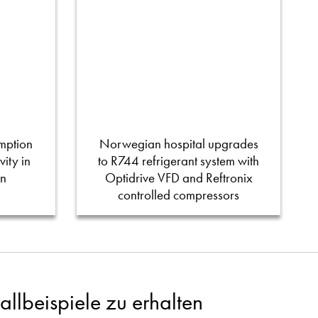
mption
Norwegian hospital upgrades
ity in
to R744 refrigerant system with
on
Optidrive VFD and Reftronix
controlled compressors
llbeispiele zu erhalten