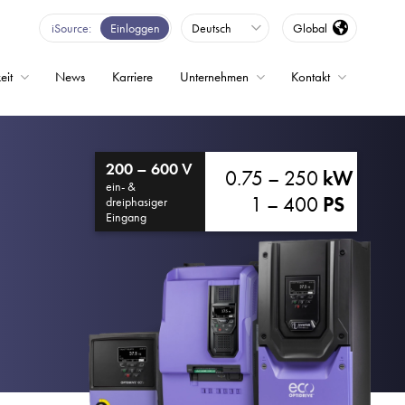
iSource
Einloggen
Deutsch
Global
eit
News
Karriere
Unternehmen
Kontakt
200 – 600 V
0.75 – 250
kW
ein- &
1 – 400
PS
dreiphasiger
Eingang