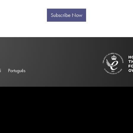
Subscribe Now
H
T
FO
i
Português
O
elector "#searchBox". Please update your ss360Config object.