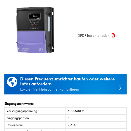
DPDF herunterladen
Diesen Frequenzumrichter kaufen oder weitere
Infos anfordern
Lokalen Vertriebspartner kontaktieren
Eingangsnennwerte
Versorgungsspannung
500-600 V
Eingangsphasen
3
Dauerstrom
2,5 A