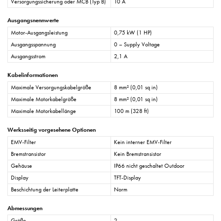
Versorgungssicherung oder MCB (Typ B)
10 A
Ausgangsnennwerte
Motor-Ausgangsleistung
0,75 kW (1 HP)
Ausgangsspannung
0 – Supply Voltage
Ausgangsstrom
2,1 A
Kabelinformationen
Maximale Versorgungskabelgröße
8 mm² (0,01 sq in)
Maximale Motorkabelgröße
8 mm² (0,01 sq in)
Maximale Motorkabellänge
100 m (328 ft)
Werksseitig vorgesehene Optionen
EMV-Filter
Kein interner EMV-Filter
Bremstransistor
Kein Bremstransistor
Gehäuse
IP66 nicht geschaltet Outdoor
Display
TFT-Display
Beschichtung der Leiterplatte
Norm
Abmessungen
Größe
2