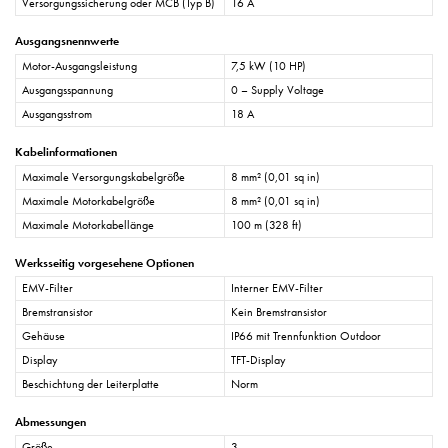
Versorgungssicherung oder MCB (Typ B)
16 A
Ausgangsnennwerte
Motor-Ausgangsleistung
7,5 kW (10 HP)
Ausgangsspannung
0 – Supply Voltage
Ausgangsstrom
18 A
Kabelinformationen
Maximale Versorgungskabelgröße
8 mm² (0,01 sq in)
Maximale Motorkabelgröße
8 mm² (0,01 sq in)
Maximale Motorkabellänge
100 m (328 ft)
Werksseitig vorgesehene Optionen
EMV-Filter
Interner EMV-Filter
Bremstransistor
Kein Bremstransistor
Gehäuse
IP66 mit Trennfunktion Outdoor
Display
TFT-Display
Beschichtung der Leiterplatte
Norm
Abmessungen
Größe
3