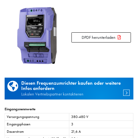
DPDF herunterladen
Diesen Frequenzumrichter kaufen oder weitere
Infos anfordern
Lokalen Vertriebspartner kontaktieren
Eingangsnennwerte
Versorgungsspannung
380-480 V
Eingangsphasen
3
Dauerstrom
21,6 A