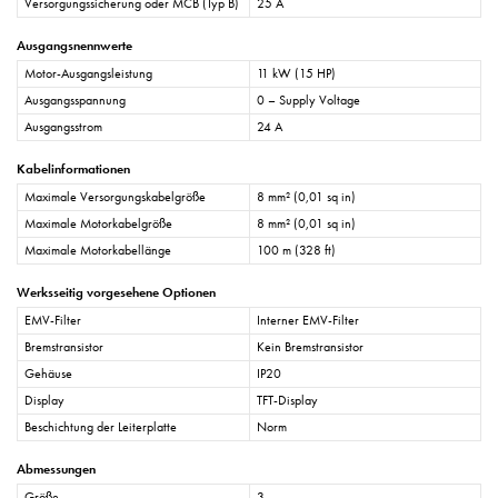
Versorgungssicherung oder MCB (Typ B)
25 A
Ausgangsnennwerte
Motor-Ausgangsleistung
11 kW (15 HP)
Ausgangsspannung
0 – Supply Voltage
Ausgangsstrom
24 A
Kabelinformationen
Maximale Versorgungskabelgröße
8 mm² (0,01 sq in)
Maximale Motorkabelgröße
8 mm² (0,01 sq in)
Maximale Motorkabellänge
100 m (328 ft)
Werksseitig vorgesehene Optionen
EMV-Filter
Interner EMV-Filter
Bremstransistor
Kein Bremstransistor
Gehäuse
IP20
Display
TFT-Display
Beschichtung der Leiterplatte
Norm
Abmessungen
Größe
3