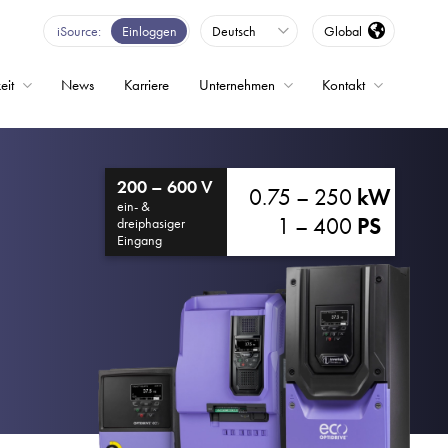
iSource
Einloggen
Deutsch
Global
eit
News
Karriere
Unternehmen
Kontakt
200 – 600 V
0.75 – 250
kW
ein- &
1 – 400
PS
dreiphasiger
Eingang