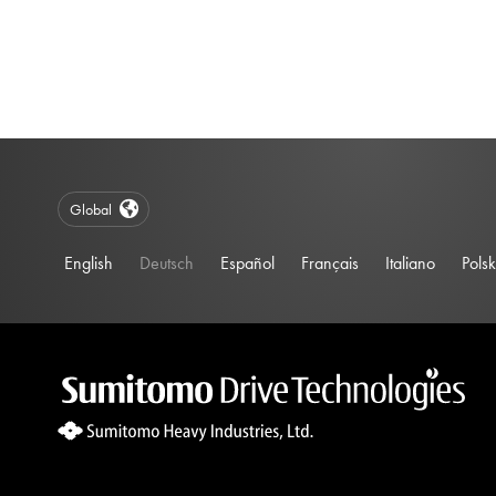
Global
English
Deutsch
Español
Français
Italiano
Polsk
Site Search 360 Error:
There is no input element for the searchBox.s