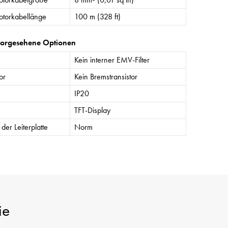
torkabellänge
100 m (328 ft)
vorgesehene Optionen
Kein interner EMV-Filter
or
Kein Bremstransistor
IP20
TFT-Display
der Leiterplatte
Norm
ie