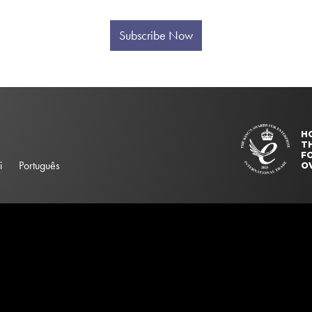
Subscribe Now
H
T
FO
i
Português
O
elector "#searchBox". Please update your ss360Config object.