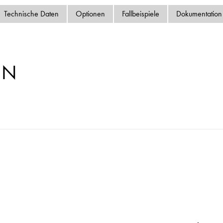
Datenschutzrichtlinie
Technische Daten
Optionen
Fallbeispiele
Dokumentation
Sitemap
iSource
Einlogge
MN