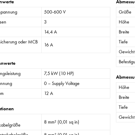
nwerte
Abmessu
spannung
500-600 V
Größe
sen
3
Höhe
14,4 A
Breite
sicherung oder MCB
Tiefe
16 A
Gewicht
Befestig
nnwerte
gsleistung
7,5 kW (10 HP)
Abmessu
annung
0 – Supply Voltage
Höhe
om
12 A
Breite
Tiefe
ationen
Gewicht
8 mm² (0,01 sq in)
kabelgröße
torkabelgröße
8 mm² (0,01 sq in)