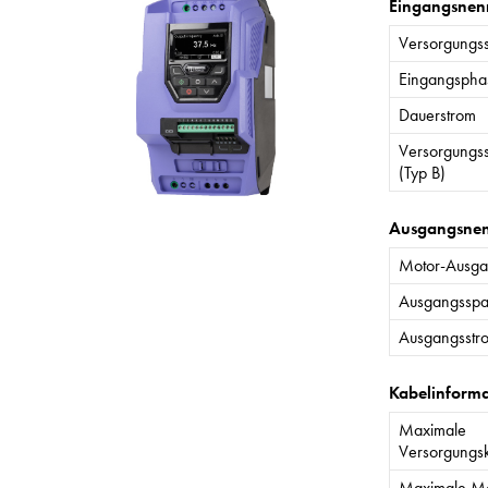
Eingangsnen
Versorgungs
Eingangspha
Dauerstrom
Versorgungs
(Typ B)
Ausgangsne
Motor-Ausgan
Ausgangssp
Ausgangsstr
Kabelinform
Maximale
Versorgungs
Maximale Mo