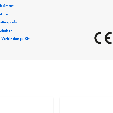
ck Smart
Filter
-Keypads
ubehör
 Verbindungs-Kit