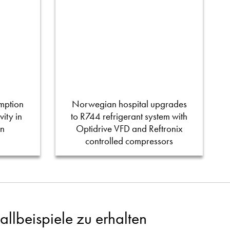
mption
Norwegian hospital upgrades
ity in
to R744 refrigerant system with
on
Optidrive VFD and Reftronix
controlled compressors
llbeispiele zu erhalten