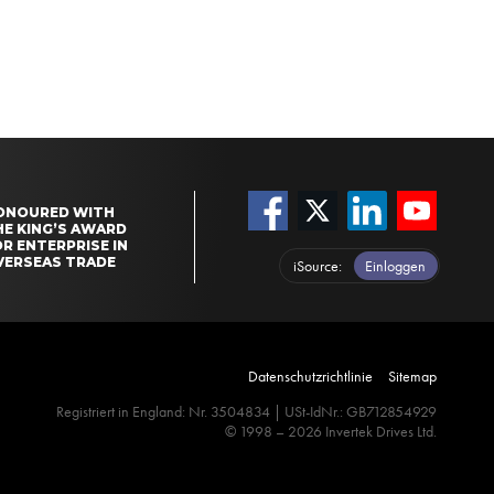
ONOURED WITH
HE KING’S AWARD
R ENTERPRISE IN
VERSEAS TRADE
iSource
Einloggen
Datenschutzrichtlinie
Sitemap
Registriert in England: Nr. 3504834 | USt-IdNr.: GB712854929
© 1998 – 2026 Invertek Drives Ltd.