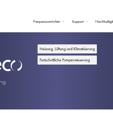
Frequenzumrichter
Support
Nachhaltigk
Startseite
Frequenzumrichter
Heizung, Lüftung und Klimatisierung
Support
Fortschrittliche Pumpensteuerung
Nachhaltigkeit
News
ung
Karriere
Unternehmen
Kontakt