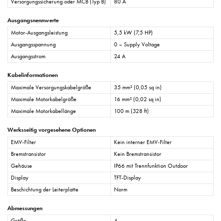
Versorgungssicherung oder MCB (Typ B)
80 A
Ausgangsnennwerte
Motor-Ausgangsleistung
5,5 kW (7,5 HP)
Ausgangsspannung
0 – Supply Voltage
Ausgangsstrom
24 A
Kabelinformationen
Maximale Versorgungskabelgröße
35 mm² (0,05 sq in)
Maximale Motorkabelgröße
16 mm² (0,02 sq in)
Maximale Motorkabellänge
100 m (328 ft)
Werksseitig vorgesehene Optionen
EMV-Filter
Kein interner EMV-Filter
Bremstransistor
Kein Bremstransistor
Gehäuse
IP66 mit Trennfunktion Outdoor
Display
TFT-Display
Beschichtung der Leiterplatte
Norm
Abmessungen
Größe
4