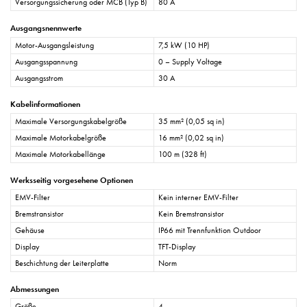
Versorgungssicherung oder MCB (Typ B)
80 A
Ausgangsnennwerte
Motor-Ausgangsleistung
7,5 kW (10 HP)
Ausgangsspannung
0 – Supply Voltage
Ausgangsstrom
30 A
Kabelinformationen
Maximale Versorgungskabelgröße
35 mm² (0,05 sq in)
Maximale Motorkabelgröße
16 mm² (0,02 sq in)
Maximale Motorkabellänge
100 m (328 ft)
Werksseitig vorgesehene Optionen
EMV-Filter
Kein interner EMV-Filter
Bremstransistor
Kein Bremstransistor
Gehäuse
IP66 mit Trennfunktion Outdoor
Display
TFT-Display
Beschichtung der Leiterplatte
Norm
Abmessungen
Größe
4