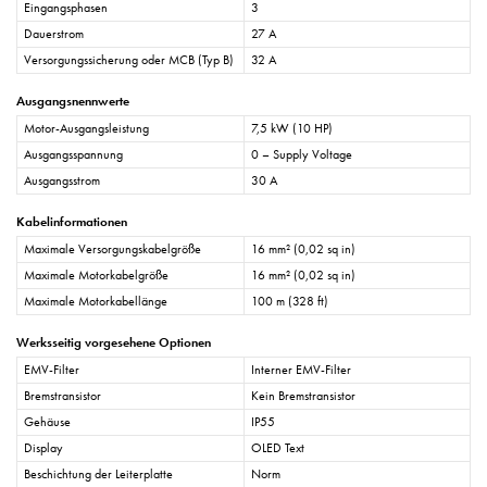
Eingangsphasen
3
Dauerstrom
27 A
Versorgungssicherung oder MCB (Typ B)
32 A
Ausgangsnennwerte
Motor-Ausgangsleistung
7,5 kW (10 HP)
Ausgangsspannung
0 – Supply Voltage
Ausgangsstrom
30 A
Kabelinformationen
Maximale Versorgungskabelgröße
16 mm² (0,02 sq in)
Maximale Motorkabelgröße
16 mm² (0,02 sq in)
Maximale Motorkabellänge
100 m (328 ft)
Werksseitig vorgesehene Optionen
EMV-Filter
Interner EMV-Filter
Bremstransistor
Kein Bremstransistor
Gehäuse
IP55
Display
OLED Text
Beschichtung der Leiterplatte
Norm