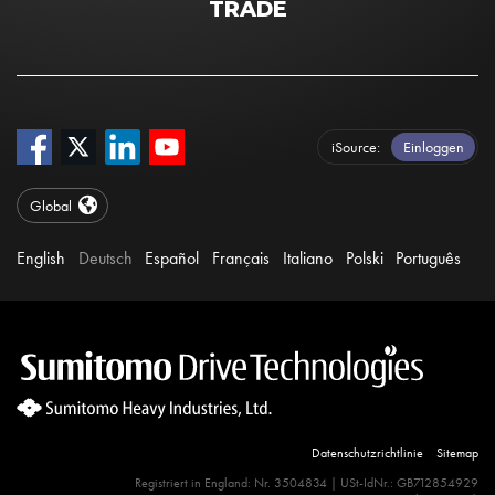
TRADE
iSource
Einloggen
Global
English
Deutsch
Español
Français
Italiano
Polski
Português
Datenschutzrichtlinie
Sitemap
Site Search 360 Error:
Registriert in England: Nr. 3504834 | USt-IdNr.: GB712854929
There is no input element for the