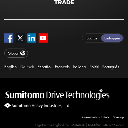
TRADE
iSource
Einloggen
Global
English
Deutsch
Español
Français
Italiano
Polski
Português
Datenschutzrichtlinie
Sitemap
Site Search 360 Error:
Registriert in England: Nr. 3504834 | USt-IdNr.: GB712854929
There is no input element for the