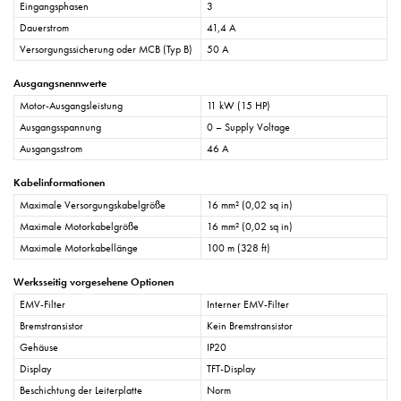
Eingangsphasen
3
Dauerstrom
41,4 A
Versorgungssicherung oder MCB (Typ B)
50 A
Ausgangsnennwerte
Motor-Ausgangsleistung
11 kW (15 HP)
Ausgangsspannung
0 – Supply Voltage
Ausgangsstrom
46 A
Kabelinformationen
Maximale Versorgungskabelgröße
16 mm² (0,02 sq in)
Maximale Motorkabelgröße
16 mm² (0,02 sq in)
Maximale Motorkabellänge
100 m (328 ft)
Werksseitig vorgesehene Optionen
EMV-Filter
Interner EMV-Filter
Bremstransistor
Kein Bremstransistor
Gehäuse
IP20
Display
TFT-Display
Beschichtung der Leiterplatte
Norm