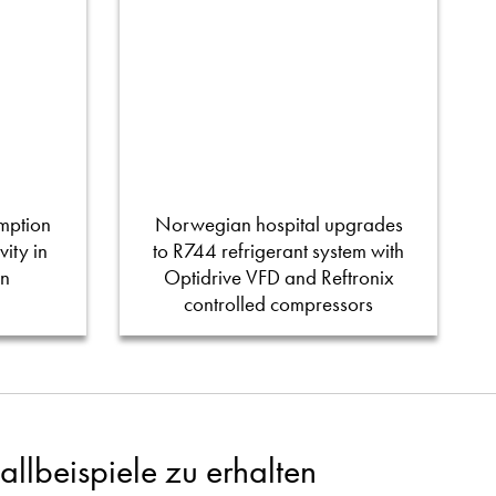
mption
Norwegian hospital upgrades
ity in
to R744 refrigerant system with
on
Optidrive VFD and Reftronix
controlled compressors
llbeispiele zu erhalten