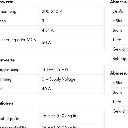
nwerte
Abmessu
spannung
200-240 V
Größe
sen
3
Höhe
41,4 A
Breite
sicherung oder MCB
Tiefe
50 A
Gewicht
Befestig
nnwerte
gsleistung
11 kW (15 HP)
Abmessu
annung
0 – Supply Voltage
Höhe
om
46 A
Breite
Tiefe
ationen
Gewicht
16 mm² (0,02 sq in)
kabelgröße
torkabelgröße
16 mm² (0,02 sq in)