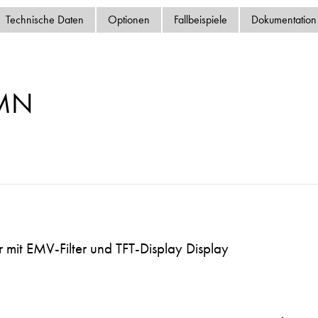
Datenschutzrichtlinie
Technische Daten
Optionen
Fallbeispiele
Dokumentation
Sitemap
iSource
Einlogge
-MN
 mit EMV-Filter und TFT-Display Display