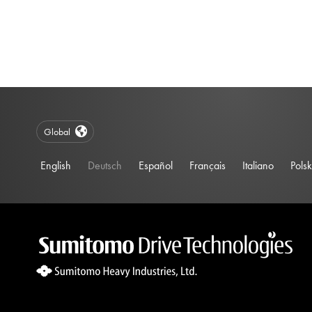
Global
English
Deutsch
Español
Français
Italiano
Polsk
Site Search 360 Error:
There is no input element for the searchBox.s