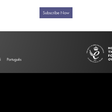
Subscribe Now
H
T
FO
i
Português
O
elector "#searchBox". Please update your ss360Config object.