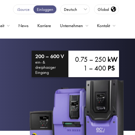
iSource
Einloggen
Deutsch
Global
eit
News
Karriere
Unternehmen
Kontakt
200 – 600 V
0.75 – 250
kW
ein- &
1 – 400
PS
dreiphasiger
Eingang