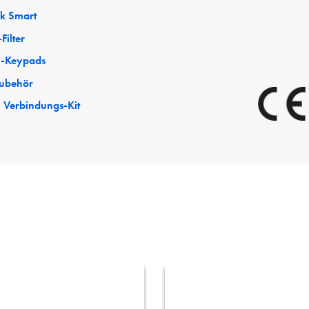
ck Smart
Filter
-Keypads
ubehör
 Verbindungs-Kit