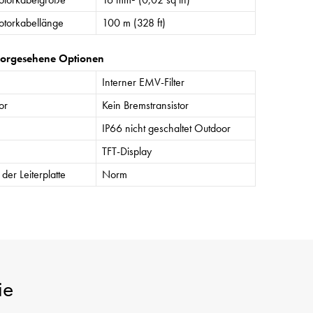
torkabellänge
100 m (328 ft)
vorgesehene Optionen
Interner EMV-Filter
or
Kein Bremstransistor
IP66 nicht geschaltet Outdoor
TFT-Display
der Leiterplatte
Norm
ie