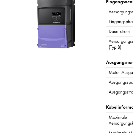
Eingangsnen
Versorgungs
Eingangspha
Dauerstrom
Versorgungs
(Typ B)
Ausgangsne
Motor-Ausgan
Ausgangssp
Ausgangsstr
Kabelinform
Maximale
Versorgungs
Maximale Mo