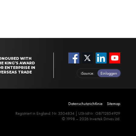
ONOURED WITH
HE KING’S AWARD
R ENTERPRISE IN
VERSEAS TRADE
iSource
Einloggen
Datenschutzrichtlinie
Sitemap
Registriert in England: Nr. 3504834 | USt-IdNr.: GB712854929
© 1998 – 2026 Invertek Drives Ltd.