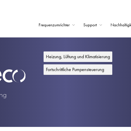
Frequenzumrichter
Support
Nachhaltigk
Startseite
Frequenzumrichter
Heizung, Lüftung und Klimatisierung
Support
Fortschrittliche Pumpensteuerung
Nachhaltigkeit
News
ung
Karriere
Unternehmen
Kontakt