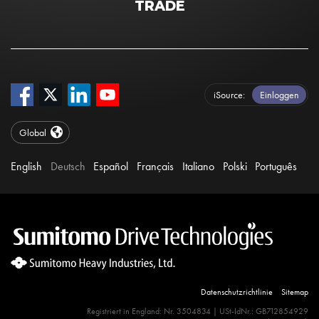
TRADE
iSource
Einloggen
Global
English
Deutsch
Español
Français
Italiano
Polski
Português
Datenschutzrichtlinie
Sitemap
Site Search 360 Error:
Registriert in England: Nr. 3504834 | USt-IdNr.: GB712854929
There is no input element for the