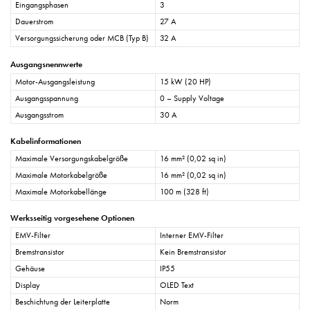
Eingangsphasen
3
Dauerstrom
27 A
Versorgungssicherung oder MCB (Typ B)
32 A
Ausgangsnennwerte
Motor-Ausgangsleistung
15 kW (20 HP)
Ausgangsspannung
0 – Supply Voltage
Ausgangsstrom
30 A
Kabelinformationen
Maximale Versorgungskabelgröße
16 mm² (0,02 sq in)
Maximale Motorkabelgröße
16 mm² (0,02 sq in)
Maximale Motorkabellänge
100 m (328 ft)
Werksseitig vorgesehene Optionen
EMV-Filter
Interner EMV-Filter
Bremstransistor
Kein Bremstransistor
Gehäuse
IP55
Display
OLED Text
Beschichtung der Leiterplatte
Norm