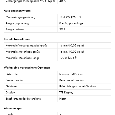
Versorgungssicherung oder MCB (Typ B)
40 A
Ausgangsnennwerte
Motor-Ausgangsleistung
18,5 kW (25 HP)
Ausgangsspannung
0 – Supply Voltage
Ausgangsstrom
39 A
Kabelinformationen
Maximale Versorgungskabelgröße
16 mm² (0,02 sq in)
Maximale Motorkabelgröße
16 mm² (0,02 sq in)
Maximale Motorkabellänge
100 m (328 ft)
Werksseitig vorgesehene Optionen
EMV-Filter
Interner EMV-Filter
Bremstransistor
Kein Bremstransistor
Gehäuse
IP66 nicht geschaltet Outdoor
Display
TFT-Display
Beschichtung der Leiterplatte
Norm
Abmessungen
Größe
4