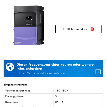
DPDF herunterladen
Diesen Frequenzumrichter kaufen oder weitere
Infos anfordern
Lokalen Vertriebspartner kontaktieren
Eingangsnennwerte
Versorgungsspannung
380-480 V
Eingangsphasen
3
Dauerstrom
35,1 A