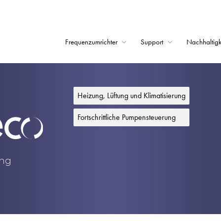
Frequenzumrichter
Support
Nachhaltigk
Startseite
Frequenzumrichter
Heizung, Lüftung und Klimatisierung
Support
Fortschrittliche Pumpensteuerung
Nachhaltigkeit
News
ung
Karriere
Unternehmen
Kontakt