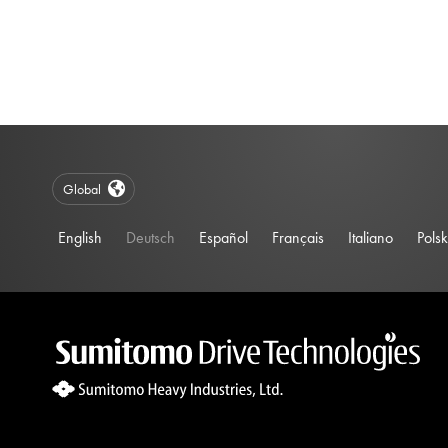
Global
English
Deutsch
Español
Français
Italiano
Polsk
Site Search 360 Error:
There is no input element for the searchBox.s