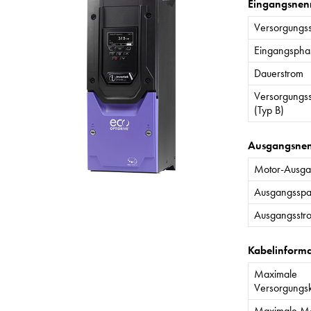
Eingangsnen
Versorgungs
Eingangspha
Dauerstrom
Versorgungs
(Typ B)
Ausgangsne
Motor-Ausgan
Ausgangssp
Ausgangsstr
Kabelinform
Maximale
Versorgungs
Maximale Mo