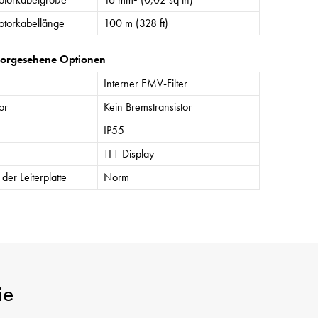
torkabellänge
100 m (328 ft)
vorgesehene Optionen
Interner EMV-Filter
or
Kein Bremstransistor
IP55
TFT-Display
der Leiterplatte
Norm
ie