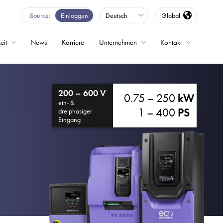
iSource
Einloggen
Deutsch
Global
eit
News
Karriere
Unternehmen
Kontakt
200 – 600 V
0.75 – 250
kW
ein- &
1 – 400
PS
dreiphasiger
Eingang