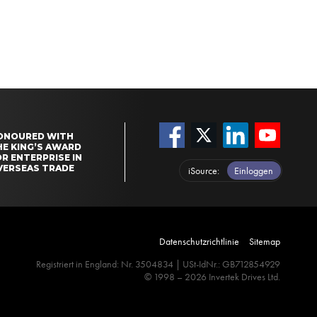
ONOURED WITH
HE KING’S AWARD
R ENTERPRISE IN
VERSEAS TRADE
iSource
Einloggen
Datenschutzrichtlinie
Sitemap
Registriert in England: Nr. 3504834 | USt-IdNr.: GB712854929
© 1998 – 2026 Invertek Drives Ltd.