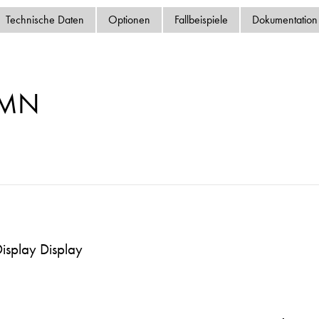
Datenschutzrichtlinie
Technische Daten
Optionen
Fallbeispiele
Dokumentation
Sitemap
iSource
Einlogge
-MN
isplay Display