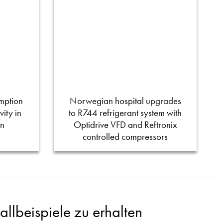
mption
Norwegian hospital upgrades
ity in
to R744 refrigerant system with
on
Optidrive VFD and Reftronix
controlled compressors
llbeispiele zu erhalten