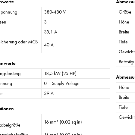
nwerte
Abmessu
spannung
380-480 V
Größe
sen
3
Höhe
35,1 A
Breite
sicherung oder MCB
Tiefe
40 A
Gewicht
Befestig
nnwerte
gsleistung
18,5 kW (25 HP)
Abmessu
annung
0 – Supply Voltage
Höhe
om
39 A
Breite
Tiefe
ationen
Gewicht
16 mm² (0,02 sq in)
kabelgröße
torkabelgröße
16 mm² (0,02 sq in)