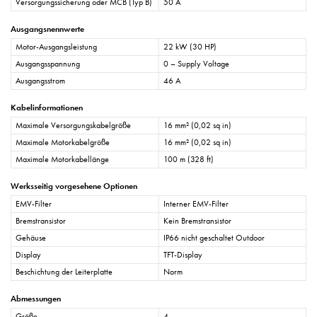
Versorgungssicherung oder MCB (Typ B)
50 A
Ausgangsnennwerte
Motor-Ausgangsleistung
22 kW (30 HP)
Ausgangsspannung
0 – Supply Voltage
Ausgangsstrom
46 A
Kabelinformationen
Maximale Versorgungskabelgröße
16 mm² (0,02 sq in)
Maximale Motorkabelgröße
16 mm² (0,02 sq in)
Maximale Motorkabellänge
100 m (328 ft)
Werksseitig vorgesehene Optionen
EMV-Filter
Interner EMV-Filter
Bremstransistor
Kein Bremstransistor
Gehäuse
IP66 nicht geschaltet Outdoor
Display
TFT-Display
Beschichtung der Leiterplatte
Norm
Abmessungen
Größe
4