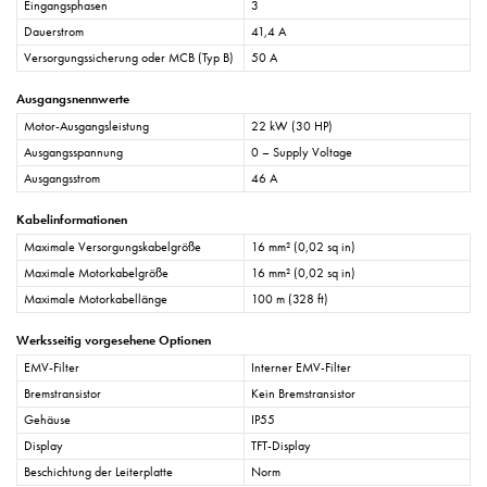
Eingangsphasen
3
Dauerstrom
41,4 A
Versorgungssicherung oder MCB (Typ B)
50 A
Ausgangsnennwerte
Motor-Ausgangsleistung
22 kW (30 HP)
Ausgangsspannung
0 – Supply Voltage
Ausgangsstrom
46 A
Kabelinformationen
Maximale Versorgungskabelgröße
16 mm² (0,02 sq in)
Maximale Motorkabelgröße
16 mm² (0,02 sq in)
Maximale Motorkabellänge
100 m (328 ft)
Werksseitig vorgesehene Optionen
EMV-Filter
Interner EMV-Filter
Bremstransistor
Kein Bremstransistor
Gehäuse
IP55
Display
TFT-Display
Beschichtung der Leiterplatte
Norm