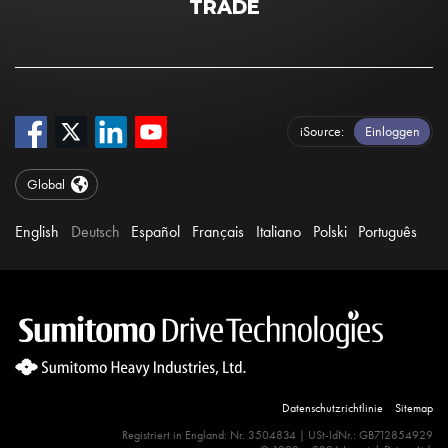
TRADE
iSource
Einloggen
Global
English
Deutsch
Español
Français
Italiano
Polski
Português
Datenschutzrichtlinie
Sitemap
Site Search 360 Error:
There is no input element for the
Registriert in England: Nr. 3504834 | USt-IdNr.: GB712854929