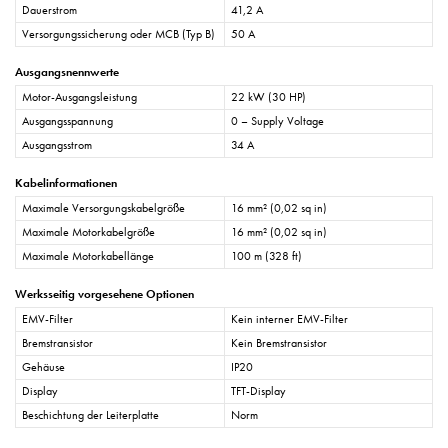
Dauerstrom
41,2 A
Versorgungssicherung oder MCB (Typ B)
50 A
Ausgangsnennwerte
Motor-Ausgangsleistung
22 kW (30 HP)
Ausgangsspannung
0 – Supply Voltage
Ausgangsstrom
34 A
Kabelinformationen
Maximale Versorgungskabelgröße
16 mm² (0,02 sq in)
Maximale Motorkabelgröße
16 mm² (0,02 sq in)
Maximale Motorkabellänge
100 m (328 ft)
Werksseitig vorgesehene Optionen
EMV-Filter
Kein interner EMV-Filter
Bremstransistor
Kein Bremstransistor
Gehäuse
IP20
Display
TFT-Display
Beschichtung der Leiterplatte
Norm