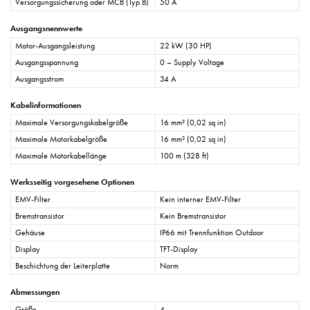
Versorgungssicherung oder MCB (Typ B)
50 A
Ausgangsnennwerte
Motor-Ausgangsleistung
22 kW (30 HP)
Ausgangsspannung
0 – Supply Voltage
Ausgangsstrom
34 A
Kabelinformationen
Maximale Versorgungskabelgröße
16 mm² (0,02 sq in)
Maximale Motorkabelgröße
16 mm² (0,02 sq in)
Maximale Motorkabellänge
100 m (328 ft)
Werksseitig vorgesehene Optionen
EMV-Filter
Kein interner EMV-Filter
Bremstransistor
Kein Bremstransistor
Gehäuse
IP66 mit Trennfunktion Outdoor
Display
TFT-Display
Beschichtung der Leiterplatte
Norm
Abmessungen
Größe
4