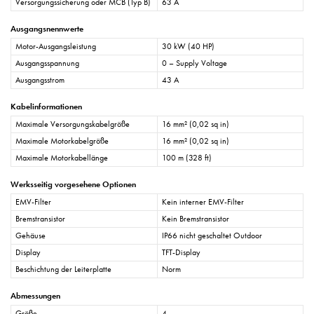
Versorgungssicherung oder MCB (Typ B)
63 A
Ausgangsnennwerte
Motor-Ausgangsleistung
30 kW (40 HP)
Ausgangsspannung
0 – Supply Voltage
Ausgangsstrom
43 A
Kabelinformationen
Maximale Versorgungskabelgröße
16 mm² (0,02 sq in)
Maximale Motorkabelgröße
16 mm² (0,02 sq in)
Maximale Motorkabellänge
100 m (328 ft)
Werksseitig vorgesehene Optionen
EMV-Filter
Kein interner EMV-Filter
Bremstransistor
Kein Bremstransistor
Gehäuse
IP66 nicht geschaltet Outdoor
Display
TFT-Display
Beschichtung der Leiterplatte
Norm
Abmessungen
Größe
4