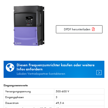
DPDF herunterladen
Diesen Frequenzumrichter kaufen oder weitere
Infos anfordern
Lokalen Vertriebspartner kontaktieren
Eingangsnennwerte
Versorgungsspannung
500-600 V
Eingangsphasen
3
Dauerstrom
49,5 A