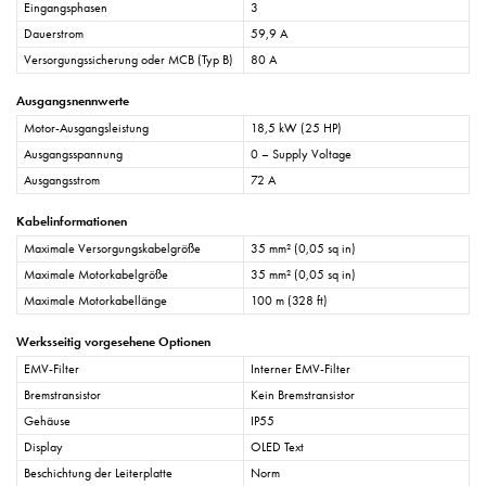
Eingangsphasen
3
Dauerstrom
59,9 A
Versorgungssicherung oder MCB (Typ B)
80 A
Ausgangsnennwerte
Motor-Ausgangsleistung
18,5 kW (25 HP)
Ausgangsspannung
0 – Supply Voltage
Ausgangsstrom
72 A
Kabelinformationen
Maximale Versorgungskabelgröße
35 mm² (0,05 sq in)
Maximale Motorkabelgröße
35 mm² (0,05 sq in)
Maximale Motorkabellänge
100 m (328 ft)
Werksseitig vorgesehene Optionen
EMV-Filter
Interner EMV-Filter
Bremstransistor
Kein Bremstransistor
Gehäuse
IP55
Display
OLED Text
Beschichtung der Leiterplatte
Norm