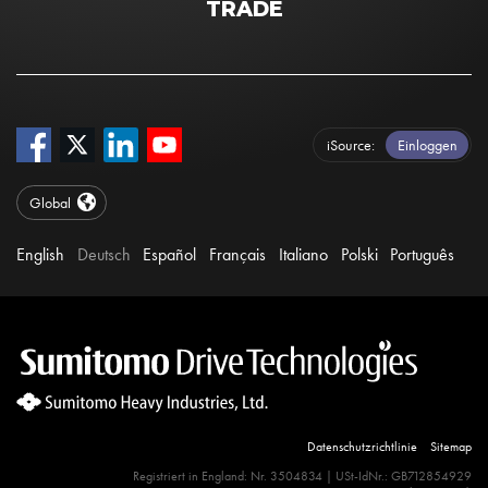
TRADE
iSource
Einloggen
Global
English
Deutsch
Español
Français
Italiano
Polski
Português
Datenschutzrichtlinie
Sitemap
Site Search 360 Error:
Registriert in England: Nr. 3504834 | USt-IdNr.: GB712854929
There is no input element for the