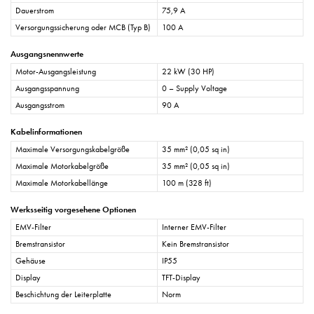
Dauerstrom
75,9 A
Versorgungssicherung oder MCB (Typ B)
100 A
Ausgangsnennwerte
Motor-Ausgangsleistung
22 kW (30 HP)
Ausgangsspannung
0 – Supply Voltage
Ausgangsstrom
90 A
Kabelinformationen
Maximale Versorgungskabelgröße
35 mm² (0,05 sq in)
Maximale Motorkabelgröße
35 mm² (0,05 sq in)
Maximale Motorkabellänge
100 m (328 ft)
Werksseitig vorgesehene Optionen
EMV-Filter
Interner EMV-Filter
Bremstransistor
Kein Bremstransistor
Gehäuse
IP55
Display
TFT-Display
Beschichtung der Leiterplatte
Norm