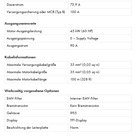
Dauerstrom
75,9 A
Versorgungssicherung oder MCB (Typ B)
100 A
Ausgangsnennwerte
Motor-Ausgangsleistung
45 kW (60 HP)
Ausgangsspannung
0 – Supply Voltage
Ausgangsstrom
90 A
Kabelinformationen
Maximale Versorgungskabelgröße
35 mm² (0,05 sq in)
Maximale Motorkabelgröße
35 mm² (0,05 sq in)
Maximale Motorkabellänge
100 m (328 ft)
Werksseitig vorgesehene Optionen
EMV-Filter
Interner EMV-Filter
Bremstransistor
Kein Bremstransistor
Gehäuse
IP55
Display
TFT-Display
Beschichtung der Leiterplatte
Norm