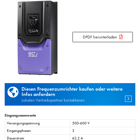
DPDF herunterladen
Diesen Frequenzumrichter kaufen oder weitere
Infos anfordern
Lokalen Vertriebspartner kontaktieren
Eingangsnennwerte
Versorgungsspannung
500-600 V
Eingangsphasen
3
Dauerstrom
62,2 A