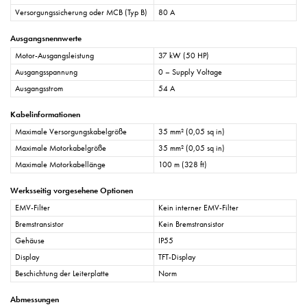
Versorgungssicherung oder MCB (Typ B)
80 A
Ausgangsnennwerte
Motor-Ausgangsleistung
37 kW (50 HP)
Ausgangsspannung
0 – Supply Voltage
Ausgangsstrom
54 A
Kabelinformationen
Maximale Versorgungskabelgröße
35 mm² (0,05 sq in)
Maximale Motorkabelgröße
35 mm² (0,05 sq in)
Maximale Motorkabellänge
100 m (328 ft)
Werksseitig vorgesehene Optionen
EMV-Filter
Kein interner EMV-Filter
Bremstransistor
Kein Bremstransistor
Gehäuse
IP55
Display
TFT-Display
Beschichtung der Leiterplatte
Norm
Abmessungen