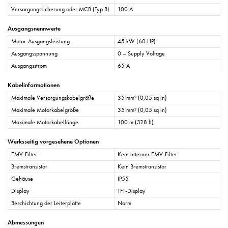
Versorgungssicherung oder MCB (Typ B)
100 A
Ausgangsnennwerte
Motor-Ausgangsleistung
45 kW (60 HP)
Ausgangsspannung
0 – Supply Voltage
Ausgangsstrom
65 A
Kabelinformationen
Maximale Versorgungskabelgröße
35 mm² (0,05 sq in)
Maximale Motorkabelgröße
35 mm² (0,05 sq in)
Maximale Motorkabellänge
100 m (328 ft)
Werksseitig vorgesehene Optionen
EMV-Filter
Kein interner EMV-Filter
Bremstransistor
Kein Bremstransistor
Gehäuse
IP55
Display
TFT-Display
Beschichtung der Leiterplatte
Norm
Abmessungen