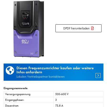
DPDF herunterladen
Diesen Frequenzumrichter kaufen oder weitere
Infos anfordern
Lokalen Vertriebspartner kontaktieren
Eingangsnennwerte
Versorgungsspannung
500-600 V
Eingangsphasen
3
Dauerstrom
75,8 A