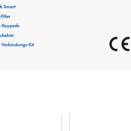
ck Smart
Filter
-Keypads
ubehör
 Verbindungs-Kit