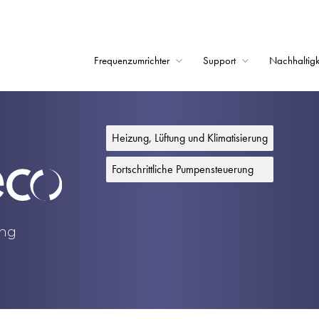
Frequenzumrichter
Support
Nachhaltigk
Startseite
Frequenzumrichter
Heizung, Lüftung und Klimatisierung
Support
Fortschrittliche Pumpensteuerung
Nachhaltigkeit
News
ung
Karriere
Unternehmen
Kontakt