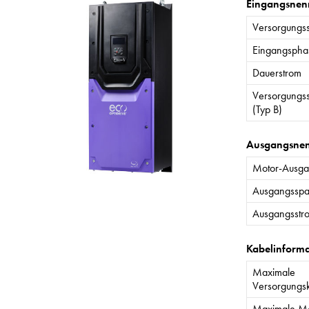
Eingangsnen
Versorgungs
Eingangspha
Dauerstrom
Versorgungs
(Typ B)
Ausgangsne
Motor-Ausgan
Ausgangssp
Ausgangsstr
Kabelinform
Maximale
Versorgungs
Maximale Mo