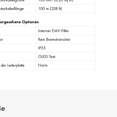
torkabellänge
100 m (328 ft)
vorgesehene Optionen
Interner EMV-Filter
or
Kein Bremstransistor
IP55
OLED Text
der Leiterplatte
Norm
ie