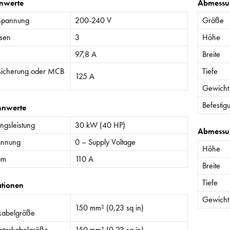
nwerte
Abmessu
spannung
200-240 V
Größe
sen
3
Höhe
97,8 A
Breite
sicherung oder MCB
Tiefe
125 A
Gewicht
Befestig
nnwerte
gsleistung
30 kW (40 HP)
Abmessu
annung
0 – Supply Voltage
Höhe
om
110 A
Breite
Tiefe
ationen
Gewicht
150 mm² (0,23 sq in)
kabelgröße
torkabelgröße
150 mm² (0,23 sq in)