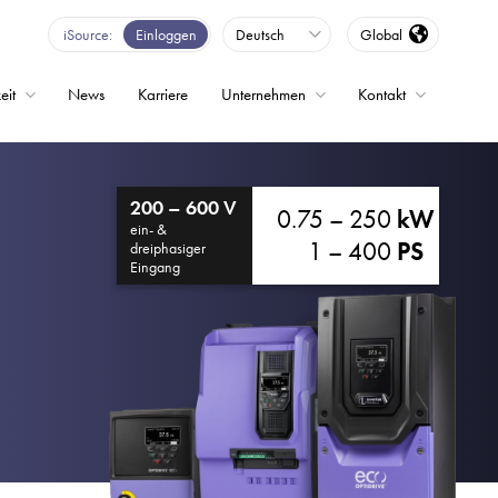
iSource
Einloggen
Deutsch
Global
eit
News
Karriere
Unternehmen
Kontakt
200 – 600 V
0.75 – 250
kW
ein- &
1 – 400
PS
dreiphasiger
Eingang