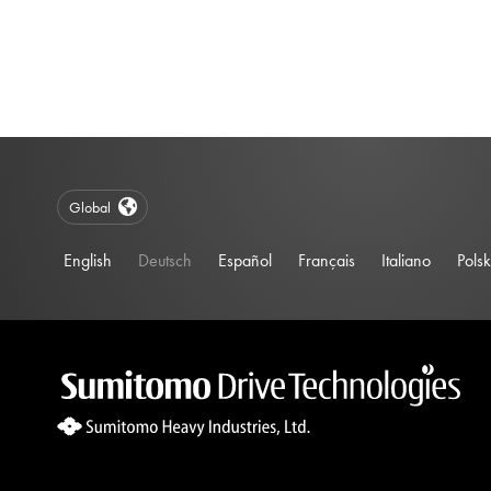
Global
English
Deutsch
Español
Français
Italiano
Polsk
Site Search 360 Error:
There is no input element for the searchBox.s