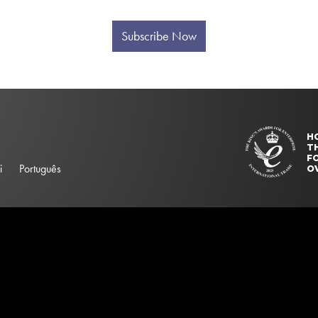
Subscribe Now
H
T
FO
i
Português
O
elector "#searchBox". Please update your ss360Config object.