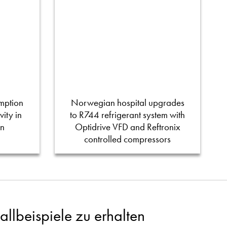
mption
Norwegian hospital upgrades
ity in
to R744 refrigerant system with
on
Optidrive VFD and Reftronix
controlled compressors
llbeispiele zu erhalten