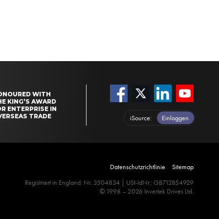
ONOURED WITH
HE KING’S AWARD
R ENTERPRISE IN
VERSEAS TRADE
iSource
Einloggen
Datenschutzrichtlinie
Sitemap
Registriert in England: Nr. 3504834 | USt-IdNr.: GB712854929
© 1998 – 2026 Invertek Drives Ltd.