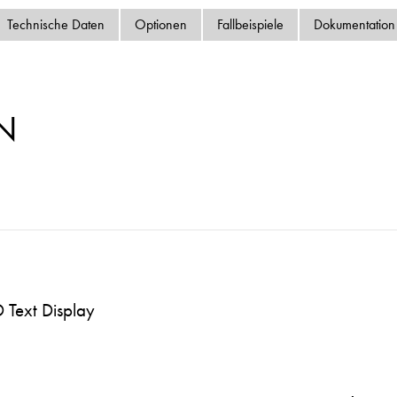
Datenschutzrichtlinie
Technische Daten
Optionen
Fallbeispiele
Dokumentation
Sitemap
iSource
Einlogge
N
 Text Display