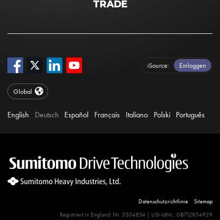
TRADE
iSource
Einloggen
Global
English
Deutsch
Español
Français
Italiano
Polski
Português
Datenschutzrichtlinie
Sitemap
Site Search 360 Error:
Registriert in England: Nr. 3504834 | USt-IdNr.: GB712854929
There is no input element for the