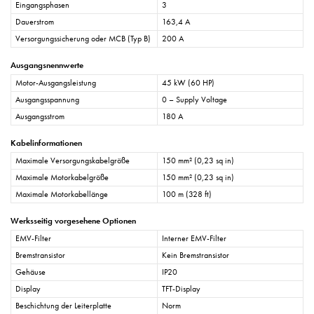
Eingangsphasen
3
Dauerstrom
163,4 A
Versorgungssicherung oder MCB (Typ B)
200 A
Ausgangsnennwerte
Motor-Ausgangsleistung
45 kW (60 HP)
Ausgangsspannung
0 – Supply Voltage
Ausgangsstrom
180 A
Kabelinformationen
Maximale Versorgungskabelgröße
150 mm² (0,23 sq in)
Maximale Motorkabelgröße
150 mm² (0,23 sq in)
Maximale Motorkabellänge
100 m (328 ft)
Werksseitig vorgesehene Optionen
EMV-Filter
Interner EMV-Filter
Bremstransistor
Kein Bremstransistor
Gehäuse
IP20
Display
TFT-Display
Beschichtung der Leiterplatte
Norm