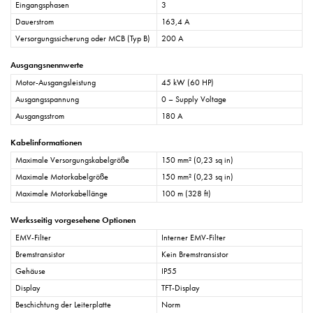
Eingangsphasen
3
Dauerstrom
163,4 A
Versorgungssicherung oder MCB (Typ B)
200 A
Ausgangsnennwerte
Motor-Ausgangsleistung
45 kW (60 HP)
Ausgangsspannung
0 – Supply Voltage
Ausgangsstrom
180 A
Kabelinformationen
Maximale Versorgungskabelgröße
150 mm² (0,23 sq in)
Maximale Motorkabelgröße
150 mm² (0,23 sq in)
Maximale Motorkabellänge
100 m (328 ft)
Werksseitig vorgesehene Optionen
EMV-Filter
Interner EMV-Filter
Bremstransistor
Kein Bremstransistor
Gehäuse
IP55
Display
TFT-Display
Beschichtung der Leiterplatte
Norm