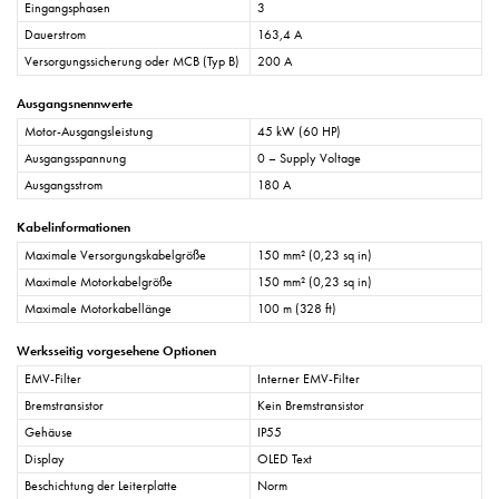
Eingangsphasen
3
Dauerstrom
163,4 A
Versorgungssicherung oder MCB (Typ B)
200 A
Ausgangsnennwerte
Motor-Ausgangsleistung
45 kW (60 HP)
Ausgangsspannung
0 – Supply Voltage
Ausgangsstrom
180 A
Kabelinformationen
Maximale Versorgungskabelgröße
150 mm² (0,23 sq in)
Maximale Motorkabelgröße
150 mm² (0,23 sq in)
Maximale Motorkabellänge
100 m (328 ft)
Werksseitig vorgesehene Optionen
EMV-Filter
Interner EMV-Filter
Bremstransistor
Kein Bremstransistor
Gehäuse
IP55
Display
OLED Text
Beschichtung der Leiterplatte
Norm