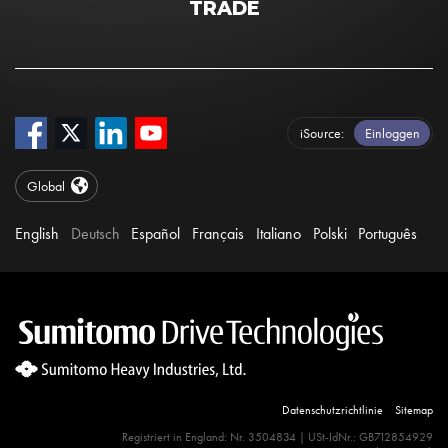
TRADE
iSource
Einloggen
Global
English
Deutsch
Español
Français
Italiano
Polski
Português
Datenschutzrichtlinie
Sitemap
Site Search 360 Error:
Registriert in England: Nr. 3504834 | USt-IdNr.: GB712854929
There is no input element for the